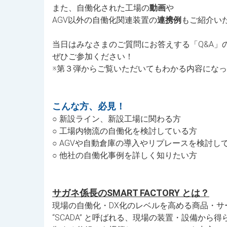
また、自働化された工場の
動画
や
AGV以外の自働化関連装置の
連携例
もご紹介い
当日はみなさまのご質問にお答えする「Q&A」
ぜひご参加ください！
※第３弾からご覧いただいてもわかる内容にな
こんな方、必見！
○ 新設ライン、新設工場に関わる方
○ 工場内物流の自働化を検討している方
○ AGVや自動倉庫の導入やリプレースを検討し
○ 他社の自働化事例を詳しく知りたい方
サガネ係長のSMART FACTORY とは？
現場の自働化・DX化のレベルを高める商品・サ
“SCADA” と呼ばれる、現場の装置・設備か